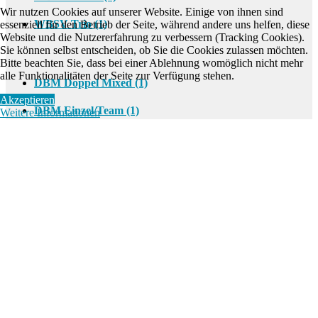
Wir nutzen Cookies auf unserer Website. Einige von ihnen sind
essenziell für den Betrieb der Seite, während andere uns helfen, diese
WBSV Doppel Mixed (1)
Website und die Nutzererfahrung zu verbessern (Tracking Cookies).
Sie können selbst entscheiden, ob Sie die Cookies zulassen möchten.
WBSV Einzel (1)
Bitte beachten Sie, dass bei einer Ablehnung womöglich nicht mehr
alle Funktionalitäten der Seite zur Verfügung stehen.
WBSV Trio (1)
Akzeptieren
DBSV 2018/2019
Weitere Informationen
DBM Doppel Mixed (1)
DBM Einzel/Team (1)
DBM Trio (1)
WBSV Einzel 01.06.2019 Moers
Details
Geschrieben von
Christopher Teipen
Drucken
Kategorie:
WBSV Einzel
E-Mail
Veröffentlicht: 03. Juni 2019